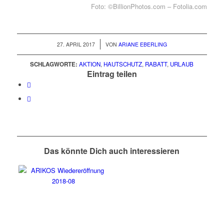
Foto: ©BillionPhotos.com – Fotolia.com
/
27. APRIL 2017
VON
ARIANE EBERLING
SCHLAGWORTE:
AKTION
,
HAUTSCHUTZ
,
RABATT
,
URLAUB
Eintrag teilen
Das könnte Dich auch interessieren