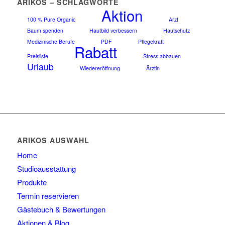
ARIKOS – SCHLAGWORTE
Aktion
100 % Pure Organic
Arzt
Baum spenden
Hautbild verbessern
Hautschutz
Medizinische Berufe
PDF
Pflegekraft
Rabatt
Preisliste
Stress abbauen
Urlaub
Wiedereröffnung
Ärztin
ARIKOS AUSWAHL
Home
Studioausstattung
Produkte
Termin reservieren
Gästebuch & Bewertungen
Aktionen & Blog