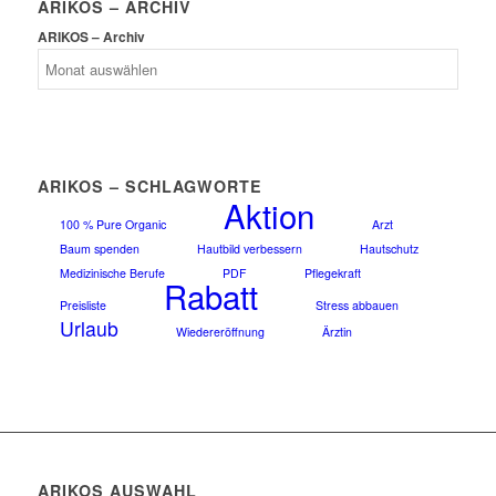
ARIKOS – ARCHIV
ARIKOS – Archiv
ARIKOS – SCHLAGWORTE
Aktion
100 % Pure Organic
Arzt
Baum spenden
Hautbild verbessern
Hautschutz
Medizinische Berufe
PDF
Pflegekraft
Rabatt
Preisliste
Stress abbauen
Urlaub
Wiedereröffnung
Ärztin
ARIKOS AUSWAHL